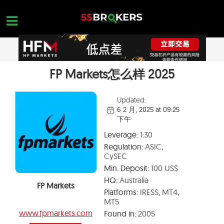
Skip
to
content
FP Markets怎么样 2025
主页面
正规外汇交易平台
Updated:
6 2 月, 2025 at 09:25
外汇黑平台
下午
学习外汇交易
Leverage:
1:30
Regulation:
ASIC,
平台查询
CySEC
Min. Deposit:
100 US$
联系我们
HQ:
Australia
FP Markets
开设一个免费账户
Platforms:
IRESS, MT4,
MT5
www.fpmarkets.com
Found in:
2005