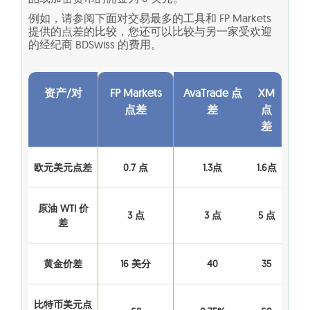
例如，请参阅下面对交易最多的工具和 FP Markets
提供的点差的比较，您还可以比较与另一家受欢迎
的经纪商 BDSwiss 的费用。
资产/对
FP Markets
AvaTrade 点
XM
点差
差
点
差
欧元美元点差
0.7 点
1.3点
1.6点
原油 WTI 价
3 点
3 点
5 点
差
黄金价差
16 美分
40
35
比特币美元点