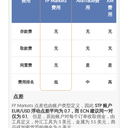
费用
FP Markets
AvaTrade费
XM
费用
用
费
用
存款费
无
无
无
取款费
无
无
无
间置费
无
是
是
费用排名
低
中
高
点差
FP Markets 点差也由账户类型定义，因此
STP 账户
EUR/USD 浮动点差平均为 0.7，而 ECN 建议同一对
仅为 0.1
。 但是，原始账户对每个订单收取佣金，由
工具定义，外汇工具为 3 美元，金属为 3.5 美元，商
品或加密货币的佣金为 0 美元。